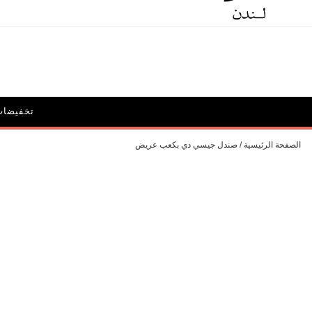
الحملات
أيقونة ديون: ديليبيريت
تخفيضات
الحقائب و
الصفحة الرئيسية
صندل جيسي دي بكعب عريض