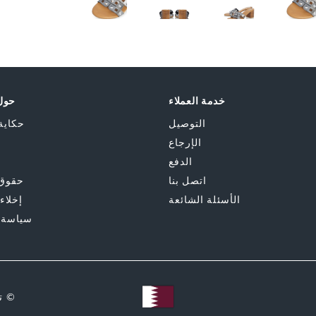
485-
Skip
507-
to
tallic
the
beginning
خامة 
of
the
النعل
خدمة العملاء
حول 
images
gallery
النمط
التوصيل
حكاية
الإرجاع
الدفع
اتصل بنا
حقوق 
الأسئلة الشائعة
إخلاء
سياسة 
© ت