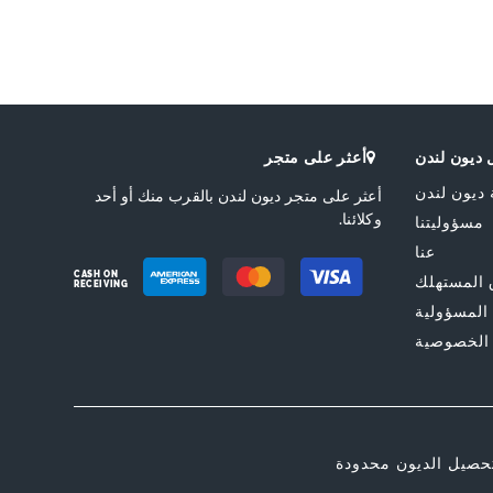
0080506840012143-
Neutral,0080506840012
Neutral,0080506840012
Me
التبطين
العلامة التجارية
Dune London
Synthetic
إنهاء
Embellished
Synthetic
ديون لندن
أعثر على متجر
الإغلاق
Slip On
Plain
 ديون لندن
أعثر على متجر ديون لندن بالقرب منك أو أحد
وكلائنا.
مسؤوليتنا
عنا
CASH ON
المستهلك
RECEIVING
 المسؤولية
الخصوصية
حصيل الديون محدودة