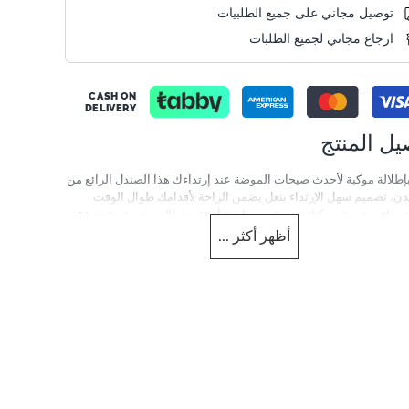
توصيل مجاني على جميع الطلبيات
ارجاع مجاني لجميع الطلبات
CASH ON
DELIVERY
يل المنتج
إطلالة موكبة لأحدث صيحات الموضة عند إرتداءك هذا الصندل الرائع من
دن، تصميم سهل الإرتداء بنعل يضمن الراحة لأقدامك طوال الوقت
حذاء مفتوحة. يمكنك تنسيقه مع بلوزة أنيقة وبنطال جينز بقصة ضيقة
مفعمة بالأنوثة.
أظهر
أكثر
...
Heel Measurement
5 cm
Info
0080506840012507-Me
س
الخامة العلوية
النساء
Leather
الكعب
شكل القدم
Round Toe
Block Heel
لمنتج
اللون
Metallic
Pewter
Also Avai
الخامة
جلد