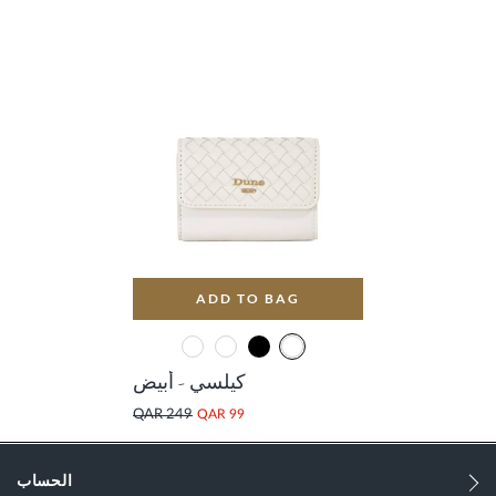
ADD TO BAG
كيلسي - أبيض
QAR 249
QAR 99
الحساب