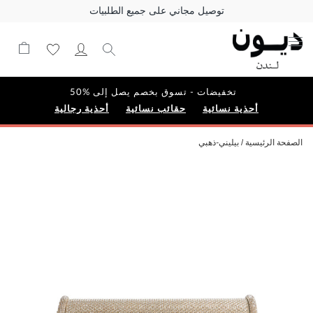
توصيل مجاني على جميع الطلبيات
تخفيضات - تسوق بخصم يصل إلى %50
أحذية نسائية
حقائب نسائية
أحذية رجالية
الصفحة الرئيسية
بيليني-ذهبي
Skip
to
the
end
of
the
images
gallery