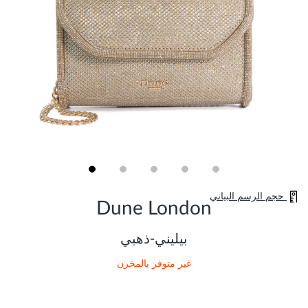
Skip
حجم الرسم البياني
to
Dune London
the
beginning
of
بيليني-ذهبي
the
images
غير متوفر بالمخزن
gallery