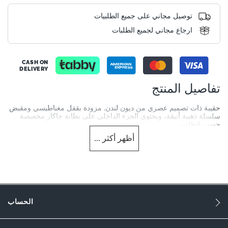
توصيل مجاني على جميع الطلبيات
ارجاع مجاني لجميع الطلبات
CASH ON
DELIVERY
تفاصيل المنتج
حقيبة ذات تصميم عصري من ديون لندن. مزودة بقفل مغناطيسي ومقبض
سلسلة ذهبية أنيقة، ويحتوي الجزء الداخلي على بطانة جاكار مخصصة
حسب الطلب
أظهر
أكثر
...
More
DU-0007500110062616_Gold
Information
DU-0007500110062893_White,DU-
0007500110062405_Gold,DU-0007500110062397_Gold
اصطناعي
الحساب
النساء