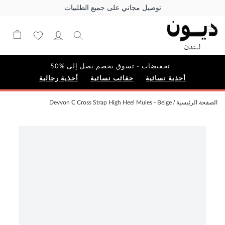
توصيل مجاني على جميع الطلبيات
تخفيضات - تسوق بخصم يصل إلى %50
أحذية نسائية
حقائب نسائية
أحذية رجالية
الصفحة الرئيسية
Devvon C Cross Strap High Heel Mules - Beige
Skip
to
the
end
of
the
images
gallery