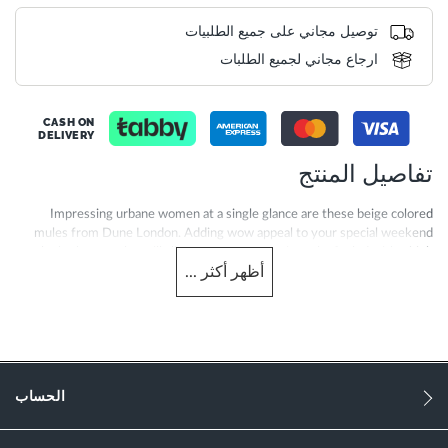
توصيل مجاني على جميع الطلبيات
ارجاع مجاني لجميع الطلبات
CASH ON
DELIVERY
تفاصيل المنتج
Impressing urbane women at a single glance are these beige colored
mules from Dune London. Adding wow appeal to your special weekend
look, these mules will allow you to step out in style. Styled with a high
أظهر
أكثر
...
heel, these mules will add extra inches to your height. Featuring leather
upper and lining, these mules are durable. The synthetic sole offers great
flexibility.
More
0094503940128063-DUNUD
Information
النساء
الحساب
Leather