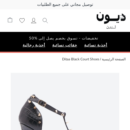
توصيل مجاني على جميع الطلبيات
تخفيضات - تسوق بخصم يصل إلى %50
أحذية نسائية
حقائب نسائية
أحذية رجالية
الصفحة الرئيسية
Ditaa Black Court Shoes
Skip
to
the
end
of
the
images
gallery