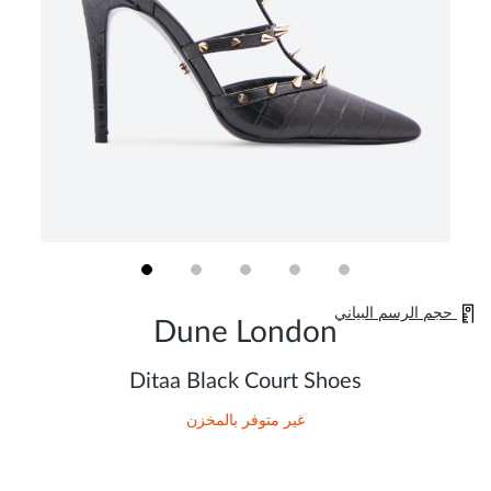
Skip
حجم الرسم البياني
to
Dune London
the
beginning
of
Ditaa Black Court Shoes
the
images
غير متوفر بالمخزن
gallery