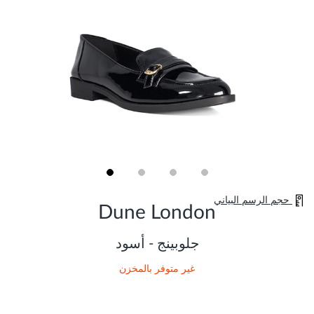
Skip
حجم الرسم البياني
to
Dune London
the
beginning
of
جلوبينج - أسود
the
images
غير متوفر بالمخزن
gallery