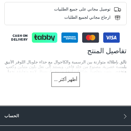
توصيل مجاني على جميع الطلبيات
ارجاع مجاني لجميع الطلبات
CASH ON
DELIVERY
تفاصيل المنتج
تألّق بإطلالة متوازنة بين الرسمية والكاجوال مع حذاء جلوبال اللوفر الأنيق
بلمسة عصرية. مصنوع من جلد فاخر، ويستند إلى نعل بلون متباين وكعب
منخفض. يتميز بتفاصيل شرّابات أنيقة مزينة بكريستال لامع وتعليقة تحمل
الشعار، ليمنحك لمسة فاخرة تلفت الأنظار.
أظهر
أكثر
...
More
DU-0076500620027034_Black
Information
1031
1031
الحساب
النساء
Synthetic