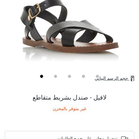
حجم الرسم البياني
Skip
to
the
لافيل - صندل بشريط متقاطع
beginning
of
غير متوفر بالمخزن
the
images
gallery
توصيل مجاني على جميع الطلبيات