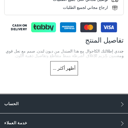
ارجاع مجاني لجميع الطلبات
CASH ON
DELIVERY
تفاصيل المنتج
جددي إطلالتك الكاجوال مع هذا الصندل من ديون لندن. صمم مع نعل قوي
ومضمون بإبزيم للإغلاق. أشرطة بنمط متقاطع وتفاصيل ذهبية اللون.
More
0079509920013484-Black
أظهر
أكثر
...
Information
سيداتي
Leather
Flat Heel
الحساب
Sandal Toe
Black
خدمة العملاء